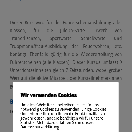
Dieser Kurs wird für die Führerscheinausbildung aller
Klassen, für die Juleica-Karte, Erwerb von
Trainerlizenzen, Sportwarte, Schießwarte und
Truppmann/frau-Ausbildung der Feuerwehren, etc.
benötigt. Ebenfalls gültig für die Wiedererteilung von
Führerscheinen (alle Klassen). Dieser Kursus umfasst 9
Unterrichtseinheiten gleich 7 Zeitstunden, wobei großer
Wert auf die aktive Mitarbeit der Kursteilnehmer/innen
gelegt wird.
Wir verwenden Cookies
Buchungen
Um diese Website zu betreiben, ist es für uns
notwendig Cookies zu verwenden. Einige Cookies
Die Veranstaltung ist ausgebucht.
sind erforderlich, um Ihnen die Funktionalität zu
gewährleisten, andere benötigen wir für unsere
Statistik. Mehr dazu erfahren Sie in unserer
Datenschutzerklärung.